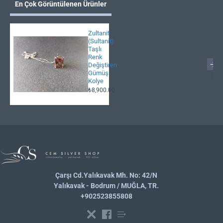
En Çok Görüntülenen Ürünler
Zultanit
(Sultanit)
Taşlı
Renk
Değiştiren
Gümüş
Kolye
₺8,900.00
Çarşı Cd.Yalıkavak Mh. No: 42/N
Yalıkavak - Bodrum / MUĞLA, TR.
+902523855808