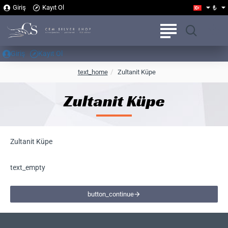
₺
Giriş
Kayıt Ol
Giriş
Kayıt Ol
h
text_home
Zultanit Küpe
o
m
Zultanit Küpe
e
Zultanit Küpe
text_empty
button_continue