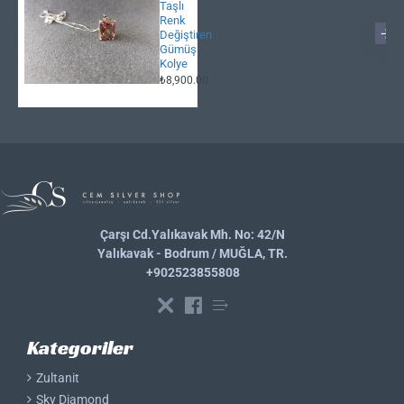
Taşlı
Renk
Değiştiren
Gümüş
Kolye
₺8,900.00
Çarşı Cd.Yalıkavak Mh. No: 42/N
Yalıkavak - Bodrum / MUĞLA, TR.
+902523855808
Kategoriler
Zultanit
Sky Diamond