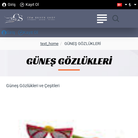
₺
Giriş
Kayıt Ol
Giriş
Kayıt Ol
h
text_home
GÜNEŞ GÖZLÜKLERİ
o
m
GÜNEŞ GÖZLÜKLERİ
e
Güneş Gözlükleri ve Çeşitleri