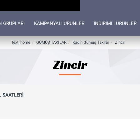
N GRUPLARI
KAMPANYALI ÜRÜNLER
İNDİRİMLİ ÜRÜNLER
h
text_home
GÜMÜŞ TAKILAR
Kadın Gümüş Takılar
Zincir
o
m
Zincir
e
L SAATLERİ