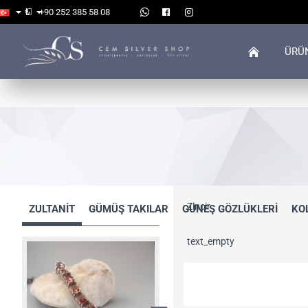
₺
+90 252 385 58 08
ÜRÜ
Zincir
ZULTANİT
GÜMÜŞ TAKILAR
GÜNEŞ GÖZLÜKLERİ
KO
text_empty