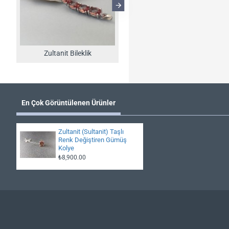
Zultanit Bileklik
Zultanit Kolye
En Çok Görüntülenen Ürünler
Zultanit (Sultanit) Taşlı
Renk Değiştiren Gümüş
Kolye
₺8,900.00