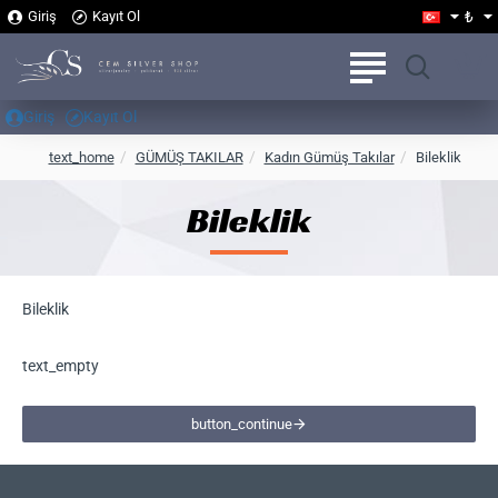
₺
Giriş
Kayıt Ol
Giriş
Kayıt Ol
h
text_home
GÜMÜŞ TAKILAR
Kadın Gümüş Takılar
Bileklik
o
m
Bileklik
e
Bileklik
text_empty
button_continue