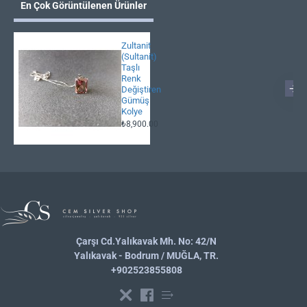
En Çok Görüntülenen Ürünler
Zultanit
(Sultanit)
Taşlı
Renk
Değiştiren
Gümüş
Kolye
₺8,900.00
Çarşı Cd.Yalıkavak Mh. No: 42/N
Yalıkavak - Bodrum / MUĞLA, TR.
+902523855808