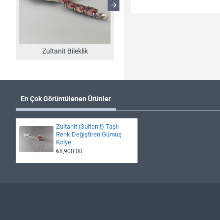
Zultanit Bileklik
Zultanit Kolye
En Çok Görüntülenen Ürünler
Zultanit (Sultanit) Taşlı
Renk Değiştiren Gümüş
Kolye
₺8,900.00