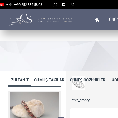
₺
+90 252 385 58 08
ÜRÜ
Kolye
ZULTANİT
GÜMÜŞ TAKILAR
GÜNEŞ GÖZLÜKLERİ
KO
text_empty