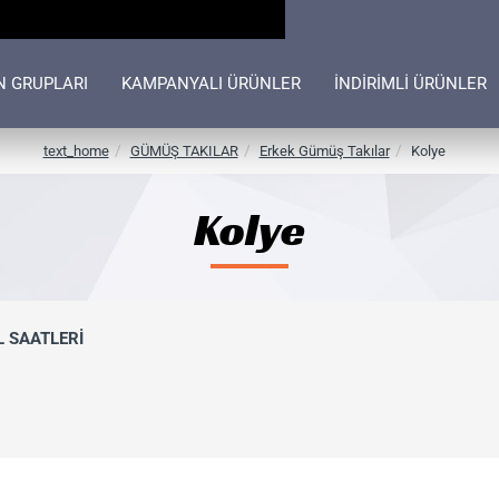
N GRUPLARI
KAMPANYALI ÜRÜNLER
İNDİRİMLİ ÜRÜNLER
h
text_home
GÜMÜŞ TAKILAR
Erkek Gümüş Takılar
Kolye
o
m
Kolye
e
L SAATLERİ