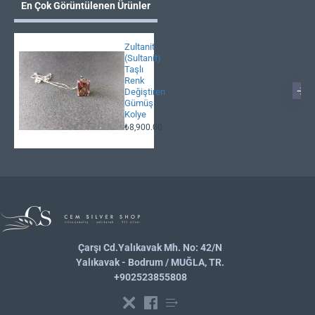
En Çok Görüntülenen Ürünler
Zultanit
(Sultanit)
Taşlı
Renk
Değiştiren
Gümüş
Kolye
₺8,900.00
Çarşı Cd.Yalıkavak Mh. No: 42/N
Yalıkavak - Bodrum / MUĞLA, TR.
+902523855808