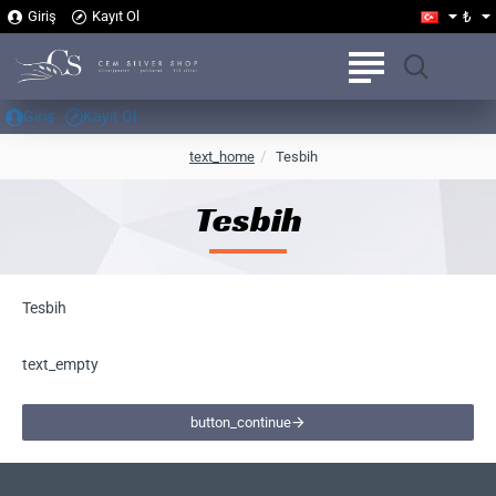
₺
Giriş
Kayıt Ol
Giriş
Kayıt Ol
h
text_home
Tesbih
o
m
Tesbih
e
Tesbih
text_empty
button_continue