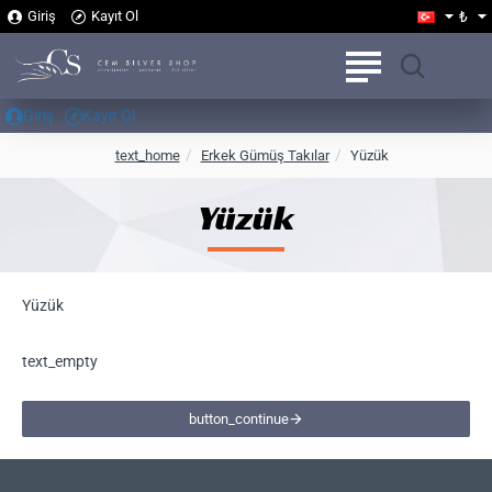
₺
Giriş
Kayıt Ol
Giriş
Kayıt Ol
h
text_home
Erkek Gümüş Takılar
Yüzük
o
m
Yüzük
e
Yüzük
text_empty
button_continue