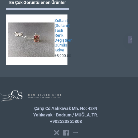
En Çok Görüntülenen Ürünler
Zultanit
(Sultanit)
Taşlı
Renk
Değiştiren
Gümüş
Kolye
₺8,900.00
Çarşı Cd.Yalıkavak Mh. No: 42/N
Yalıkavak - Bodrum / MUĞLA, TR.
+902523855808