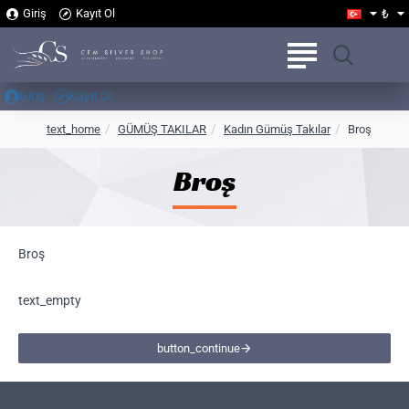
₺
Giriş
Kayıt Ol
Giriş
Kayıt Ol
h
text_home
GÜMÜŞ TAKILAR
Kadın Gümüş Takılar
Broş
o
m
Broş
e
Broş
text_empty
button_continue