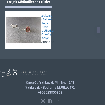
En Çok Görüntülenen Ürünler
Zultanit
(Sultanit)
Taşlı
Renk
Değiştiren
Gümüş
Kolye
₺8,900.00
Çarşı Cd.Yalıkavak Mh. No: 42/N
Yalıkavak - Bodrum / MUĞLA, TR.
+902523855808