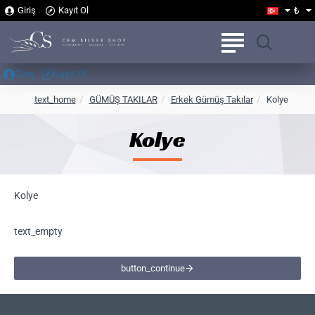
₺
Giriş
Kayıt Ol
Giriş
Kayıt Ol
h
text_home
GÜMÜŞ TAKILAR
Erkek Gümüş Takılar
Kolye
o
m
Kolye
e
Kolye
text_empty
button_continue