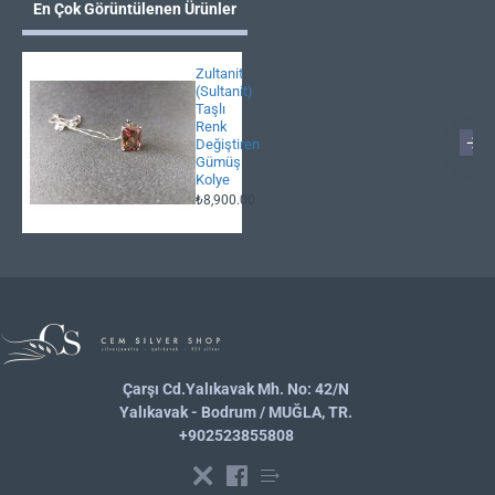
En Çok Görüntülenen Ürünler
Zultanit
(Sultanit)
Taşlı
Renk
Değiştiren
Gümüş
Kolye
₺8,900.00
Çarşı Cd.Yalıkavak Mh. No: 42/N
Yalıkavak - Bodrum / MUĞLA, TR.
+902523855808