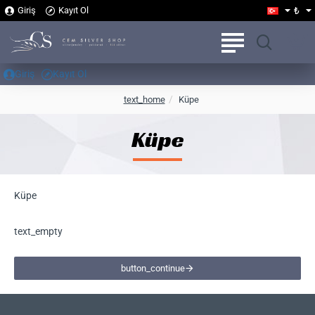
₺
Giriş
Kayıt Ol
Giriş
Kayıt Ol
h
text_home
Küpe
o
m
Küpe
e
Küpe
text_empty
button_continue