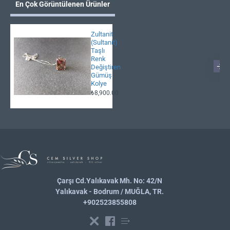
En Çok Görüntülenen Ürünler
Zultanit
(Sultanit)
Taşlı
Renk
Değiştiren
Gümüş
Kolye
₺8,900.00
Çarşı Cd.Yalıkavak Mh. No: 42/N
Yalıkavak - Bodrum / MUĞLA, TR.
+902523855808