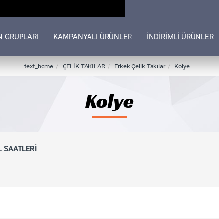
N GRUPLARI
KAMPANYALI ÜRÜNLER
İNDİRİMLİ ÜRÜNLER
h
text_home
ÇELİK TAKILAR
Erkek Çelik Takılar
Kolye
o
m
Kolye
e
L SAATLERİ