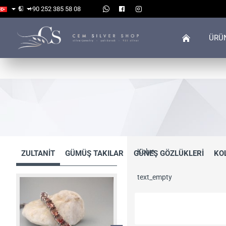
₺
+90 252 385 58 08
ÜRÜ
Kolye
ZULTANİT
GÜMÜŞ TAKILAR
GÜNEŞ GÖZLÜKLERİ
KO
text_empty