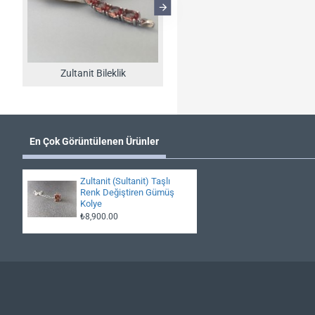
Zultanit Bileklik
Zultanit Kolye
En Çok Görüntülenen Ürünler
Zultanit (Sultanit) Taşlı
Renk Değiştiren Gümüş
Kolye
₺8,900.00