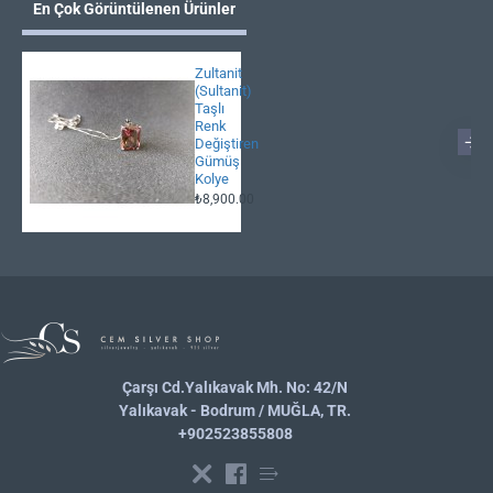
En Çok Görüntülenen Ürünler
Zultanit
(Sultanit)
Taşlı
Renk
Değiştiren
Gümüş
Kolye
₺8,900.00
Çarşı Cd.Yalıkavak Mh. No: 42/N
Yalıkavak - Bodrum / MUĞLA, TR.
+902523855808