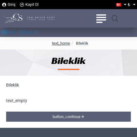
₺
Giriş
Kayıt Ol
Giriş
Kayıt Ol
h
text_home
Bileklik
o
m
Bileklik
e
Bileklik
text_empty
button_continue